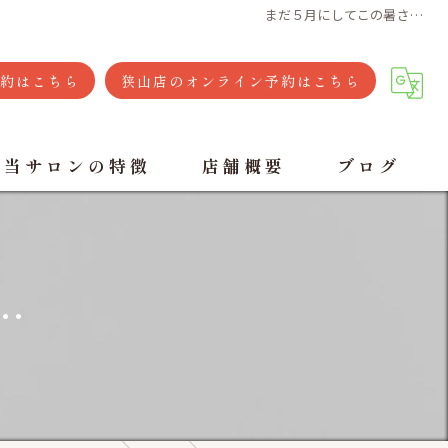
まだ５月にしてこの暑さ…
約はこちら
狭山店のオンライン予約はこちら
当サロンの特徴
店舗概要
ブログ
肩こり
リラクゼーションサロンもみじ 飯能店
腰痛
リラクゼーションサロンもみじ 狭山店
…
足つぼ
もみほぐし
リラクゼーション