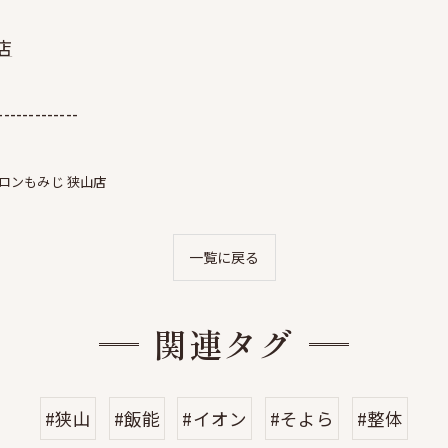
店
-------------
ロンもみじ 狭山店
一覧に戻る
関連タグ
#狭山
#飯能
#イオン
#そよら
#整体