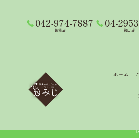
042-974-7887
04-2953
飯能店
狭山店
ホーム
©