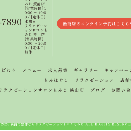
みじ 飯能店
[営業時間] 1
0:00 〜 19:0
0 / [定休日]
-7890
水曜日
飯能店のオンライン予約はこちら
リラクゼーシ
ョンサロンも
みじ 狭山店
[営業時間] 1
0:00 〜 20:0
0 / [定休日]
無休
こだわり
メニュー
求人募集
ギャラリー
キャンペー
もみほぐし
リラクゼーション
店舗
リラクゼーションサロンもみじ 狭山店
ブログ
お問い合
 2026 狭山で整体ならリラクゼーションサロンもみじ ALL RIGHTS RESERVE