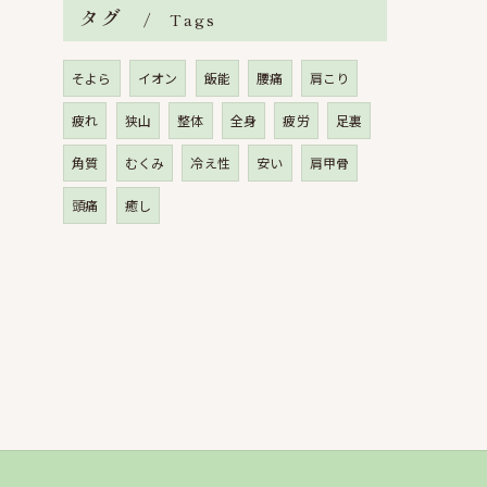
タグ
Tags
そよら
イオン
飯能
腰痛
肩こり
疲れ
狭山
整体
全身
疲労
足裏
角質
むくみ
冷え性
安い
肩甲骨
頭痛
癒し